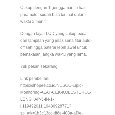
Cukup dengan 1 genggaman, 5 hasil
parameter sudah bisa terlihat dalam
waktu 3 menit!
Dengan layar LCD yang cukup besar,
dan tampilan yang jelas serta fitur auto-
off sehingga baterai lebih awet untuk
pemakaian jangka waktu yang lama.
Yuk pesan sekarang!
Link pembelian:
https://shopee.co.id/NESCO-Lipid-
Monitoring-ALAT-CEK-KOLESTEROL-
LENGKAP-5-IN-1-
i.119492011.19486928771?
sp_atk=1b3c13cc-df6e-408a-af0e-