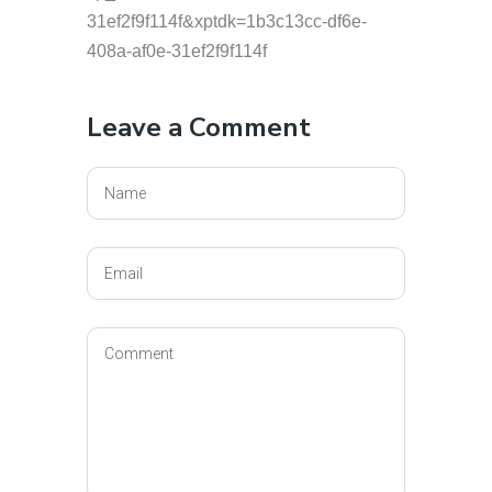
31ef2f9f114f&xptdk=1b3c13cc-df6e-
408a-af0e-31ef2f9f114f
Leave a Comment