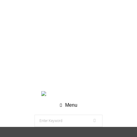
WhatsApp (Chat) : +62 811-8120-9269
info@nesco-alkes.com
Menu