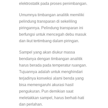
elektrostatik pada proses penimbangan.
Umumnya timbangan analitik memiliki
pelindung transparan di sekeliling
piringannya. Pelindung transparan ini
berfungsi untuk mencegah debu masuk
dan ikut tertimbang dalam piringan.
Sampel yang akan diukur massa
bendanya dengan timbangan analitik
harus berada pada temperatur ruangan.
Tujuannya adalah untuk menghindari
terjadinya konveksi alami benda yang
bisa memengaruhi akurasi hasil
pengukuran. Pun demikian saat
meletakkan sampel, harus berhati-hati
dan perlahan.