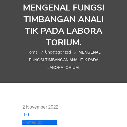
MENGENAL FUNGSI
TIMBANGAN ANALI
TIK PADA LABORA
TORIUM.
Home
Uncategorized
MENGENAL
FUNGSI TIMBANGAN ANALITIK PADA
LABORATORIUM.
2 November 2022
0
Posted by:
nesco