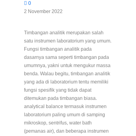
0
2 November 2022
Timbangan analitik merupakan salah
satu instrumen laboratorium yang umum.
Fungsi timbangan analitik pada
dasarnya sama seperti timbangan pada
umumnya, yakni untuk mengukur massa
benda. Walau begitu, timbangan analitik
yang ada di laboratorium tentu memiliki
fungsi spesifik yang tidak dapat
ditemukan pada timbangan biasa.
analytical balance termasuk instrumen
laboratorium paling umum di samping
mikroskop, sentrifus, water bath
(pemanas air), dan beberapa instrumen